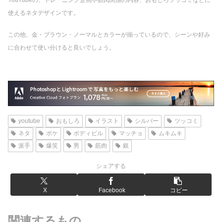
YouTubeの、トレーニング企画や筋肉関係の内容、おもしろツッコミなどに
使えるネタデザインです。
この他、金・ブラウン・ノーマルとカラーが揃っているので、シーンや好み
に合わせて使い分けると良いでしょう。
youtube
おもしろ
イラスト
シルバー
ツッコミ
ネタ
ボケ
ボディビル
マッチョ
ムキムキ
派手
爆笑
男
筋肉
銀
シェアする
X
Facebook
コピー
関連するもの