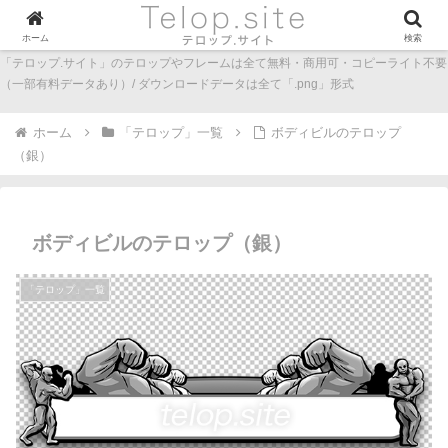
ホーム
検索
「テロップ.サイト」のテロップやフレームは全て無料・商用可・コピーライト不要
（一部有料データあり）/ ダウンロードデータは全て「.png」形式
ホーム
「テロップ」一覧
ボディビルのテロップ
（銀）
ボディビルのテロップ（銀）
「テロップ」一覧